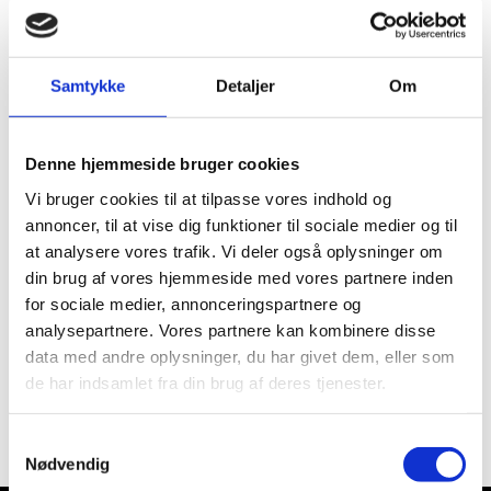
Samtykke
Detaljer
Om
Denne hjemmeside bruger cookies
Vi bruger cookies til at tilpasse vores indhold og
annoncer, til at vise dig funktioner til sociale medier og til
at analysere vores trafik. Vi deler også oplysninger om
din brug af vores hjemmeside med vores partnere inden
for sociale medier, annonceringspartnere og
analysepartnere. Vores partnere kan kombinere disse
Vi besvarer alle henvendelser inden for 24 timer.
data med andre oplysninger, du har givet dem, eller som
Felter markeret med * skal udfyldes.​
de har indsamlet fra din brug af deres tjenester.
Samtykkevalg
Nødvendig