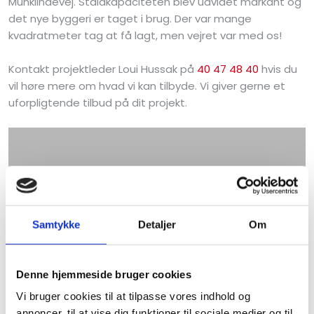
Munklindevej. Staldkapaciteten blev udvidet markant og
det nye byggeri er taget i brug. Der var mange
kvadratmeter tag at få lagt, men vejret var med os!
Kontakt projektleder Loui Hussak på
40 47 48 40
hvis du
vil høre mere om hvad vi kan tilbyde. Vi giver gerne et
uforpligtende tilbud på dit projekt.
Samtykke
Detaljer
Om
Denne hjemmeside bruger cookies
For at se denne
Youtube video
skal du acceptere
marketing cookies
Vi bruger cookies til at tilpasse vores indhold og
annoncer, til at vise dig funktioner til sociale medier og til