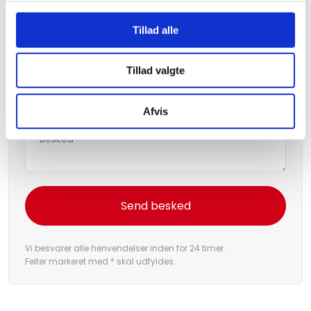
Tillad alle
Tillad valgte
Afvis
Vi besvarer alle henvendelser inden for 24 timer.
Felter markeret med * skal udfyldes.​