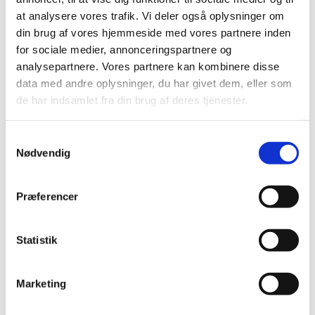
Administrer samtykke
at analysere vores trafik. Vi deler også oplysninger om
din brug af vores hjemmeside med vores partnere inden
for sociale medier, annonceringspartnere og
analysepartnere. Vores partnere kan kombinere disse
data med andre oplysninger, du har givet dem, eller som
de har indsamlet fra din brug af deres tjenester.
Samtykkevalg
Nødvendig
Præferencer
Kontakt os for et byggetilbud
Statistik
Vi glæder os til at høre fra dig. Vi kan kontaktes på tlf.:
+45 4047 4840
alle hverdage mellem 08.00 - 16.00.
Alternativt kan du udfylde formularen herunder.
Marketing