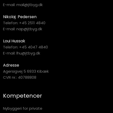
E-mail:
mail@jtbyg.dk
Nikolaj Pedersen
Telefon:
+45 2511 4840
E-mail:
nap@jtbyg.dk
Loui Hussak
Telefon:
+45 4047 4840
E-mail:
lhu@jtbyg.dk
Adresse
Agersigvej 5 6933 Kibæk
CVR nr.: 40788808​
Kompetencer
Nybyggeri for private​